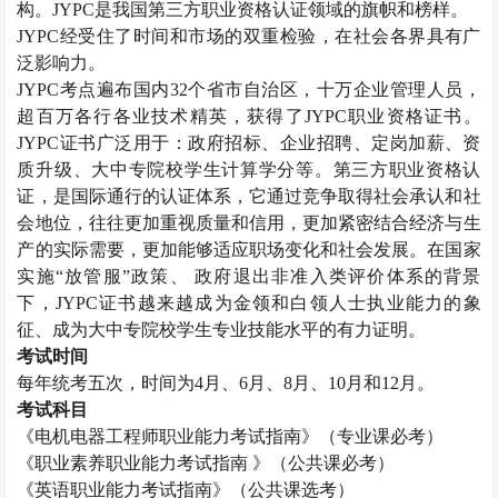
构。
JYPC
是我国第三方职业资格认证领域的旗帜和榜样。
JYPC
经受住了时间和市场的双重检验，在社会各界具有广
泛影响力。
JYPC
考点遍布国内
32
个省市自治区，十万企业管理人员，
超百万各行各业技术精英，获得了
JYPC
职业资格证书。
JYPC
证书广泛用于：政府招标、企业招聘、定岗加薪、资
质升级、大中专院校学生计算学分等。第三方职业资格认
证，是国际通行的认证体系，它通过竞争取得社会承认和社
会地位，往往更加重视质量和信用，更加紧密结合经济与生
产的实际需要，更加能够适应职场变化和社会发展。在国家
实施“放管服”政策、 政府退出非准入类评价体系的背景
下，
JYPC
证书越来越成为金领和白领人士执业能力的象
征、成为大中专院校学生专业技能水平的有力证明。
考试时间
每年统考五次，时间为
4
月、
6
月、
8
月、
10
月和
12
月。
考试科目
《电机电器工程师职业能力考试指南》（专业课必考）
《职业素养职业能力考试指南 》（公共课必考）
《英语职业能力考试指南》（公共课选考）