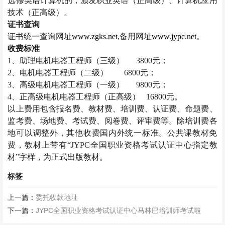
选修英语计算机的，颁发职业英语（正高级）、计算机应用
技术（正高级）。
证书查询
证书统一查询网址
www.zgks.net
,
备用网址
www.jypc.net
。
收费标准
1
、助理电机电器工程师（三级）
3800
元；
2
、电机电器工程师（二级）
6800
元；
3
、高级电机电器工程师（一级）
9800
元；
4
、正高级电机电器工程师（正高级）
16800
元。
以上费用包含报名费、教材费、培训费、认证费、命题费、
监考费、场地费、考试费、阅卷费、评审费等。除培训费各
地可以调整外，其他收费国内外统一标准。公共课教材免
费，教材上带有“
JYPC
全国职业资格考试认证中心指定教
材”字样，为正式出版教材。
标签
上一篇：
委托收款地址
下一篇：
JYPC全国职业资格考试认证中心马林巴培训师考试啦