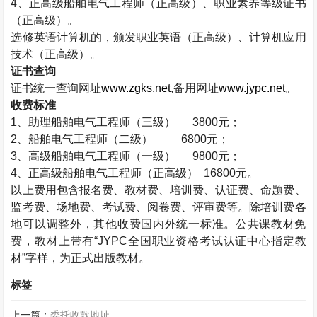
4
、正高级船舶电气工程师（正高级）、职业素养等级证书
（正高级）。
选修英语计算机的，颁发职业英语（正高级）、计算机应用
技术（正高级）。
证书查询
证书统一查询网址
www.zgks.net
,
备用网址
www.jypc.net
。
收费标准
1
、助理船舶电气工程师（三级）
3800
元；
2
、船舶电气工程师（二级）
6800
元；
3
、高级船舶电气工程师（一级）
9800
元；
4
、正高级船舶电气工程师（正高级）
16800
元。
以上费用包含报名费、教材费、培训费、认证费、命题费、
监考费、场地费、考试费、阅卷费、评审费等。除培训费各
地可以调整外，其他收费国内外统一标准。公共课教材免
费，教材上带有“
JYPC
全国职业资格考试认证中心指定教
材”字样，为正式出版教材。
标签
上一篇：
委托收款地址