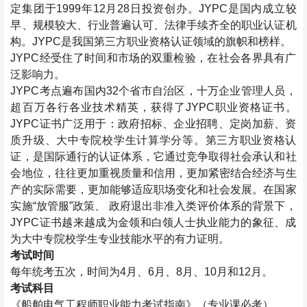
定集团于
1999
年
12
月
28
日投资创办。
JYPC
是国内成立较
早、规模较大、行业普遍认可、法律手续齐全的职业认证机
构。
JYPC
是我国第三方职业资格认证领域的旗帜和榜样。
JYPC
经受住了时间和市场的双重检验，在社会各界具有广
泛影响力。
JYPC
考点遍布国内
32
个省市自治区，十万企业管理人员，
超百万各行各业技术精英，获得了
JYPC
职业资格证书。
JYPC
证书广泛用于：政府招标、企业招聘、定岗加薪、资
质升级、大中专院校学生计算学分等。第三方职业资格认
证，是国际通行的认证体系，它通过竞争取得社会承认和社
会地位，往往更加重视质量和信用，更加紧密结合经济与生
产的实际需要，更加能够适应职场变化和社会发展。在国家
实施“放管服”政策、 政府退出非准入类评价体系的背景下，
JYPC
证书越来越成为金领和白领人士执业能力的象征、成
为大中专院校学生专业技能水平的有力证明。
考试时间
每年统考五次，时间为
4
月、
6
月、
8
月、
10
月和
12
月。
考试科目
《船舶电气工程师职业能力考试指南》（专业课必考）