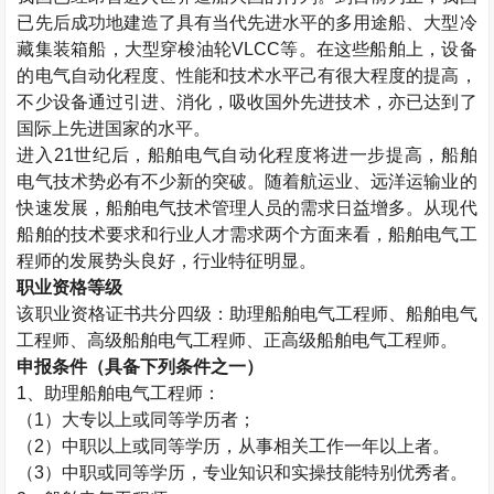
已先后成功地建造了具有当代先进水平的多用途船、大型冷
藏集装箱船，大型穿梭油轮
VLCC
等。在这些船舶上，设备
的电气自动化程度、性能和技术水平己有很大程度的提高，
不少设备通过引进、消化，吸收国外先进技术，亦已达到了
国际上先进国家的水平。
进入
21
世纪后，船舶电气自动化程度将进一步提高，船舶
电气技术势必有不少新的突破。随着航运业、远洋运输业的
快速发展，船舶电气技术管理人员的需求日益增多。从现代
船舶的技术要求和行业人才需求两个方面来看，船舶电气工
程师的发展势头良好，行业特征明显。
职业资格等级
该职业资格证书共分四级：助理船舶电气工程师、船舶电气
工程师、高级船舶电气工程师、正高级船舶电气工程师。
申报条件（具备下列条件之一）
1
、助理船舶电气工程师：
（
1
）大专以上或同等学历者；
（
2
）中职以上或同等学历，从事相关工作一年以上者。
（
3
）中职或同等学历，专业知识和实操技能特别优秀者。