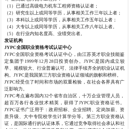
（
1
）已通过高级电力机车工程师资格认证者；
（
2
）研究生以上或同等学历，从事相关工作三年以上者；
（
3
）本科以上或同等学历，从事相关工作五年以上者；
（
4
）大专以上或同等学历，从事相关工作八年以上者。
（
5
）在行业内知名度高、业绩突出者。
发证机构
JYPC
全国职业资格考试认证中心
JYPC
全国职业资格考试认证中心，由江苏英才职业技能鉴
定集团于
1999
年
12
月
28
日投资创办。
JYPC
是国内成立较
早、规模较大、行业普遍认可、法律手续齐全的职业认证机
构。
JYPC
是我国第三方职业资格认证领域的旗帜和榜样。
JYPC
经受住了时间和市场的双重检验，在社会各界具有广
泛影响力。
JYPC
考点遍布国内
32
个省市自治区，十万企业管理人员，
超百万各行各业技术精英，获得了
JYPC
职业资格证书。
JYPC
证书广泛用于：政府招标、企业招聘、定岗加薪、资
质升级、大中专院校学生计算学分等。第三方职业资格认
证，是国际通行的认证体系，它通过竞争取得社会承认和社