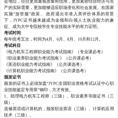
会地位，往往更加重视质量和信用，更加紧密结合经济与生
产的实际需要，更加能够适应职场变化和社会发展。在国家
实施“放管服”政策、 政府退出非准入类评价体系的背景
下，
JYPC
证书越来越成为金领和白领人士执业能力的象
征、成为大中专院校学生专业技能水平的有力证明。
考试时间
每年统考五次，时间为
4
月、
6
月、
8
月、
10
月和
12
月。
考试科目
《电力机车工程师职业能力考试指南》（专业课必考）
《职业素养职业能力考试指南 》（公共课必考）
《英语职业能力考试指南》（公共课选考）
《计算机职业能力考试指南》（公共课选考）
颁发证书
颁发的证书上必须加盖“
JYPC
全国职业资格考试认证中心职
业技能鉴定专用章”钢印，方才有效。
1
、助理电力机车工程师（三级）、职业素养等级证书（三
级）。
选修英语或计算机的，颁发职业英语（三级）、计算机应用
技术（三级）。