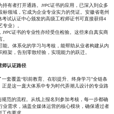
为持有者打开通路。
证书的应用，已深入到众多
JYPC
投标领域，它成为企业专业实力的凭证。安徽省亳州
格考试认证中心颁发的高级工程师
证书
可直接获得
4
艺专业）。
，
证书的专业性亦经受住检验。这些来自真实商
JYPC
言。
可能。体系化的学习与考核，能帮助从业者构建从内
识框架，告别零散经验，实现能力的跃迁。
营师认证路径
了一套覆盖
“职前教育、在职提升、终身学习”全链条
，正是这一庞大体系中专为时代弄潮儿设计的专业路
与规范的流程。从线上报名到参加考核，每一步都确
行业需求，涵盖全媒体运营的核心模块，确保通过者
型工作要求。