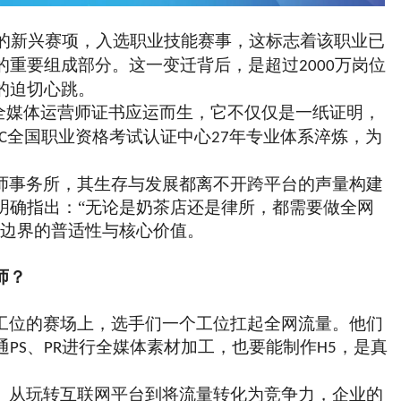
的新兴赛项，入选职业技能赛事，这标志着该职业已
的重要组成部分。这一变迁背后，是超过
万岗位
2000
的迫切心跳。
全媒体运营师证书应运而生，它不仅仅是一纸证明，
全国职业资格考试认证中心
年专业体系淬炼，为
C
27
师事务所，其生存与发展都离不开跨平台的声量构建
明确指出：
“无论是奶茶店还是律所，都需要做全网
业边界的普适性与核心价值。
师？
工位的赛场上，选手们一个工位扛起全网流量。他们
通
、
进行全媒体素材加工，也要能制作
，是真
PS
PR
H5
。从玩转互联网平台到将流量转化为竞争力，企业的