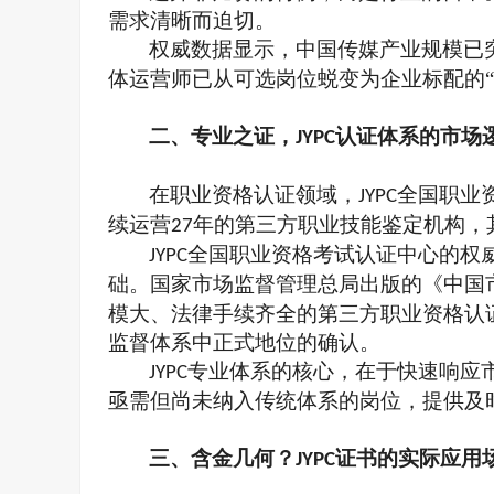
需求清晰而迫切。
权威数据显示，中国传媒产业规模已
体运营师已从可选岗位蜕变为企业标配的
二、
专业之证，
认证体系的市场
JYPC
在职业资格认证领域，
全国职业
JYPC
续运营
年的第三方
职业技能鉴定
机构，
27
全国职业资格考试认证中心的权
JYPC
础
。
国家市场监督管理总局出版的《中国
模大、法律手续齐全的第三方职业资格认
监督体系中正式地位的确认。
专业体系的核心，在于快速响应
JYPC
亟需但尚未纳入传统体系的岗位，提供及
三、
含金几何？
证书的实际应用
JYPC