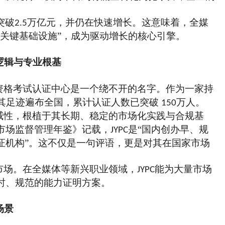
突破
万亿元，
并仍在快速增长
。这意味着，全媒
2.5
“关键基础设施”，成为驱动增长的核心引擎。
逻辑与专业根基
资格考试认证中心是一个绕不开的名字。作为一家持
其足迹遍布全国，累计认证人数已突破
万人。
150
威性，根植于其长期、稳定的市场化实践与合规基
市场监督管理年鉴》记载，
是“国内创办早、规
JYPC
证机构”。这不仅是一句评语，更是对其在国家市场
市场。在全媒体等新兴职业领域，
能为大量市场
JYPC
时、规范的能力证明方案。
场景