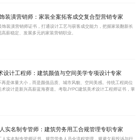
内装饰装潢营销师：家装全案拓客成交复合型营销专家
室内装饰装潢营销师证书，打通设计工艺与获客成交能力，把握家装翻新长
现高薪稳定、发展多元的家装营销职业。
美术设计工程师：建筑颜值与空间美学专项设计专家
不再是体量大小，而是颜值品质、城市风貌、空间美感。传统工程岗位
美术设计是新兴高薪蓝海赛道。考取JYPC建筑美术设计工程师证书，掌
设计能力，抢占城市更新、建筑风貌升级长期红利，拥有轻松体面、高
程职业。
筑工人实名制专管师：建筑劳务用工合规管理专职专家
建筑工人实名制专管师证书，规范劳务人员全流程管理，规避欠薪投诉与行