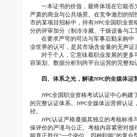
一本证书的价值，最终体现在它能否
严肃的商业与公共场景。在竞争激烈的招
市的某项目招标中，持有
全国职业资
JYPC
分的评审加分（制冷冷藏、干燥设备与工
在要求严苛的司法与军事
后勤
采购中
业世界的认可，是其市场含金量的无声证
对于个人，它意味着职业发展的更多
容策划、数据分析到跨平台运营的完整知
四、
体系之光，解读
的全媒体运
JYPC
全国职业资格考试认证中心
构建
JYPC
的完整认证体系。
全媒体运营师认证
JYPC
径。
认证严格遵循其独立的考核标准
JYPC
保评价的严谨与公正。考核内容紧密对接
能真正胜任
“一个岗位，四种职能”的复合