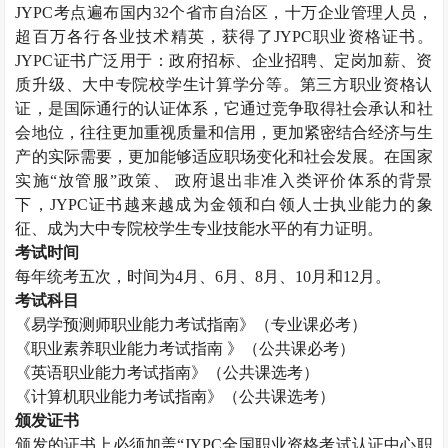
JYPC
考点遍布国内
32
个省市自治区，十万企业管理人员，
超百万各行各业技术精英，获得了
JYPC
职业资格证书。
JYPC
证书广泛用于：政府招标、企业招聘、定岗加薪、资
质升级、大中专院校学生计算学分等。第三方职业资格认
证，是国际通行的认证体系，它通过竞争取得社会承认和社
会地位，往往更加重视质量和信用，更加紧密结合经济与生
产的实际需要，更加能够适应职场变化和社会发展。在国家
实施“放管服”政策、 政府退出非准入类评价体系的背景
下，
JYPC
证书越来越成为金领和白领人士执业能力的象
征、成为大中专院校学生专业技能水平的有力证明。
考试时间
每年统考五次，时间为
4
月、
6
月、
8
月、
10
月和
12
月。
考试科目
《易学预测师职业能力考试指南》（专业课必考）
《职业素养职业能力考试指南 》（公共课必考）
《英语职业能力考试指南》（公共课选考）
《计算机职业能力考试指南》（公共课选考）
颁发证书
颁发的证书上必须加盖“
JYPC
全国职业资格考试认证中心职