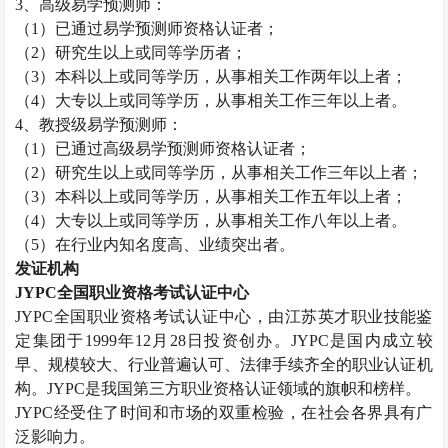
3
、高级易学预测师：
（
1
）已通过易学预测师资格认证者；
（
2
）研究生以上或同等学历者；
（
3
）本科以上或同等学历，从事相关工作两年以上者；
（
4
）大专以上或同等学历，从事相关工作三年以上者。
4
、教授级易学预测师：
（
1
）已通过高级易学预测师资格认证者；
（
2
）研究生以上或同等学历，从事相关工作三年以上者；
（
3
）本科以上或同等学历，从事相关工作五年以上者；
（
4
）大专以上或同等学历，从事相关工作八年以上者。
（
5
）在行业内知名度高、业绩突出者。
发证机构
JYPC
全国职业资格考试认证中心
JYPC
全国职业资格考试认证中心，由江苏英才职业技能鉴
定集团于
1999
年
12
月
28
日投资创办。
JYPC
是国内成立较
早、规模较大、行业普遍认可、法律手续齐全的职业认证机
构。
JYPC
是我国第三方职业资格认证领域的旗帜和榜样。
JYPC
经受住了时间和市场的双重检验，在社会各界具有广
泛影响力。